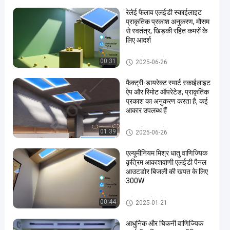
रेलेई फैलाव एलईडी स्काईलाइट
प्राकृतिक प्रकाश अनुकरण, मौसम
से स्वतंत्र, खिड़की रहित कमरों के
लिए आदर्श
अशुद्ध रोशनदान पैनल
00:31
2025-06-26
फैक्ट्री-डायरेक्ट स्मार्ट स्काईलाइट
ऐप और रिमोट ऑपरेटेड, प्राकृतिक
प्रकाश का अनुकरण करता है, कई
आकार उपलब्ध हैं
अशुद्ध रोशनदान पैनल
01:39
2025-06-26
एल्यूमीनियम मिश्र धातु वाणिज्यिक
कृत्रिम आकाशवाणी एलईडी पैनल
आउटडोर बिजली की खपत के लिए
300W
कृत्रिम एलईडी रोशनदान
00:44
2025-01-21
आधुनिक और चिकनी वाणिज्यिक