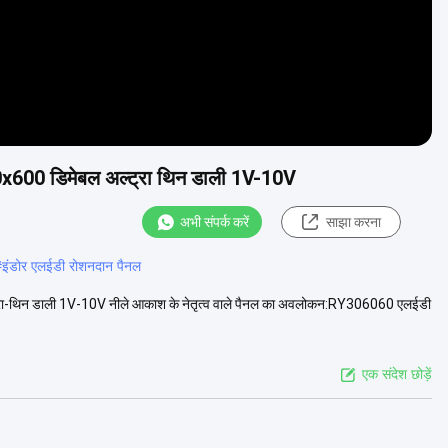
00x600 डिमेबल अल्ट्रा थिन डाली 1V-10V
अभी संपर्क करें
साझा करना
#
इंडोर एलईडी रोशनदान पैनल
ट्रा-थिन डाली 1V-10V नीले आकाश के नेतृत्व वाले पैनल का अवलोकन:RY306060 एलईडी
एक संदेश छोड़ें