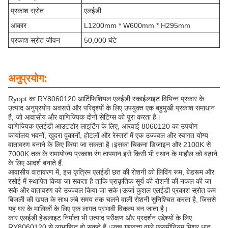
प्रकाश स्रोत
एलईडी
आकार
L1200mm * W600mm * H295mm
प्रकाश स्रोत जीवन
50,000 घंटे
अनुप्रयोग:
Ryopt का RY8060120 आर्टिफिशियल एलईडी स्काईलाइट विभिन्न प्रकार के
उत्पाद अनुप्रयोग अवसरों और परिदृश्यों के लिए उपयुक्त एक बहुमुखी प्रकाश समाधान
है, जो आवासीय और वाणिज्यिक दोनों सेटिंग्स को पूरा करता है।
वाणिज्यिक एलईडी आउटडोर लाइटिंग के लिए, आरवाई 8060120 का उपयोग
कार्यालय भवनों, खुदरा दुकानों, होटलों और रेस्तरां में एक उज्ज्वल और स्वागत योग्य
वातावरण बनाने के लिए किया जा सकता है।इसका चिकना डिजाइन और 2100K से
7000K तक के समायोज्य प्रकाश रंग तापमान इसे किसी भी स्थान के माहौल को बढ़ाने
के लिए आदर्श बनाते हैं.
आवासीय वातावरण में, इस कृत्रिम एलईडी छत की रोशनी को लिविंग रूम, बेडरूम और
रसोई में स्थापित किया जा सकता है ताकि प्राकृतिक सूर्य की रोशनी की नकल की जा
सके और वातावरण को उज्ज्वल किया जा सके।ऊर्जा कुशल एलईडी प्रकाश स्रोत कम
बिजली की खपत के साथ लंबे समय तक चलने वाली रोशनी सुनिश्चित करता है, जिससे
यह घर के मालिकों के लिए एक लागत प्रभावी विकल्प बन जाता है।
कार एलईडी हेडलाइट निर्माता भी उत्पाद परीक्षण और प्रदर्शन उद्देश्यों के लिए
RY8060120 से लाभान्वित हो सकते हैं।उच्च गुणवत्ता वाले एल्यूमीनियम मिश्र धातु