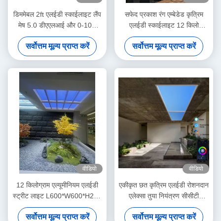
डिममेबल 2ft एलईडी स्काईलाइट लैंप
सफेद प्रकाश रंग एम्बेडेड कृत्रिम
मेष 5.0 डीएएलआई और 0-10V
एलईडी स्काईलाइट 12 किलो
150W 5000lm+ वाइड सीसीटी
वाणिज्यिक के लिए एम्बेडेड स्थापना
सर्वोत्तम मूल्य प्राप्त करें
सर्वोत्तम मूल्य प्राप्त करें
रेंज दृश्य मोड
विधि
वीडियो
वीडियो
12 किलोग्राम एल्यूमीनियम एलईडी
एकीकृत छत कृत्रिम एलईडी रोशनदान
स्ट्रीट लाइट L600*W600*H220
एलेक्सा तुया नियंत्रण सीसीटी
मिमी ऊर्जा बचत बाहरी प्रकाश
6500K
सर्वोत्तम मूल्य प्राप्त करें
सर्वोत्तम मूल्य प्राप्त करें
व्यवस्था के लिए आदर्श