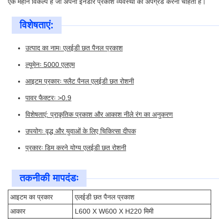
एक महान विकल्प है जो अपनी इनडोर प्रकाश व्यवस्था को अपग्रेड करना चाहता है।
विशेषताएं:
उत्पाद का नामः एलईडी छत पैनल प्रकाश
ल्यूमेनः 5000 एलएम
आइटम प्रकारः फ्लैट पैनल एलईडी छत रोशनी
पावर फैक्टरः >0.9
विशेषताएं: प्राकृतिक प्रकाश और आकाश नीले रंग का अनुकरण
उपयोगः वृद्ध और युवाओं के लिए चिकित्सा दीपक
प्रकारः डिम करने योग्य एलईडी छत रोशनी
तकनीकी मापदंडः
आइटम का प्रकार
एलईडी छत पैनल प्रकाश
आकार
L600 X W600 X H220 मिमी