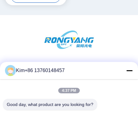
सोशल मीडिया
Kim+86 13760148457
4:37 PM
त्वरित संपर्क
दूरभाष:
Good day, what product are you looking for?
86-184-7542-7886
ईमेल
kimball@ryopt.com