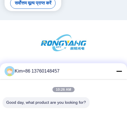
सर्वोत्तम मूल्य प्राप्त करें
सोशल मीडिया
Kim+86 13760148457
10:26 AM
त्वरित संपर्क
दूरभाष:
Good day, what product are you looking for?
86-184-7542-7886
ईमेल