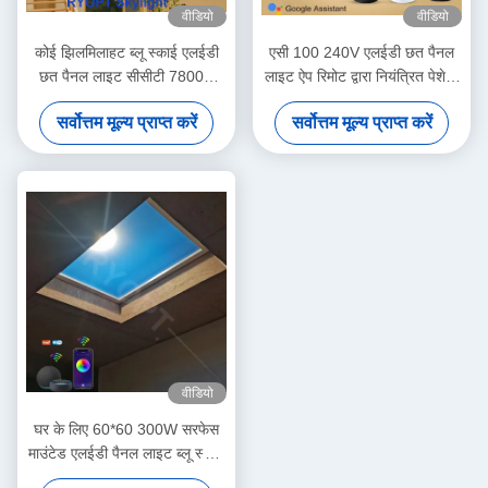
वीडियो
वीडियो
कोई झिलमिलाहट ब्लू स्काई एलईडी
एसी 100 240V एलईडी छत पैनल
छत पैनल लाइट सीसीटी 7800K
लाइट ऐप रिमोट द्वारा नियंत्रित पेशेवर
प्रैक्टिकल
वाणिज्यिक प्रकाश व्यवस्था के लिए
सर्वोत्तम मूल्य प्राप्त करें
सर्वोत्तम मूल्य प्राप्त करें
डिज़ाइन किया गया
वीडियो
घर के लिए 60*60 300W सरफेस
माउंटेड एलईडी पैनल लाइट ब्लू स्काई
लैंप