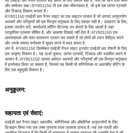
यह एलईडी छत पैनल प्रकाश बड़े कमरों के लिए एकदम सही है, जैसे कि रहने वाले कमरे
और सम्मेलन कक्ष।RY801150 भी एक लंबा जीवनकाल है, जो इसे एक लागत प्रभावी
और टिकाऊ विकल्प बनाता है।
RY801150 एलईडी छत पैनल लाइट का एक आइटम प्रकार है जो उत्पाद अनुप्रयोग
अवसरों और परिदृश्यों की एक विस्तृत श्रृंखला के लिए एकदम सही है। उदाहरण के लिए,
इसका उपयोग घरों, कार्यालयों,शॉपिंग सेंटरयह उन क्षेत्रों के लिए आदर्श है जहां
प्राकृतिक प्रकाश सीमित है, और आकाश दिखाई नहीं देता है।RY801150 एक
आरामदायक और शांत वातावरण प्रदान कर सकते हैं जो लोगों को ध्यान केंद्रित करने
और उनके समग्र मनोदशा में सुधार करने में मदद करता है.
अंत में, RY801150 डिममेबल एलईडी पैनल लाइट इनडोर एलईडी छत रोशनी के लिए
एक उत्कृष्ट विकल्प है। यह ऊर्जा कुशल, लागत प्रभावी, टिकाऊ और स्थापित करने में
आसान है।RY801150 उत्पाद आवेदन अवसरों और परिदृश्यों की एक विस्तृत श्रृंखला
में इस्तेमाल किया जा सकता है, जिससे यह किसी भी वाणिज्यिक या आवासीय सेटिंग के
लिए एक बहुमुखी विकल्प है।
अनुकूलन:
सहायता एवं सेवाएं:
एलईडी छत पैनल लाइट आवासीय, वाणिज्यिक और औद्योगिक अनुप्रयोगों के लिए
डिज़ाइन किया गया एक उच्च गुणवत्ता वाला प्रकाश उत्पाद है।यह एक पतली और
आधुनिक डिजाइन है कि किसी भी वातावरण में आसान स्थापना की अनुमति देता है की