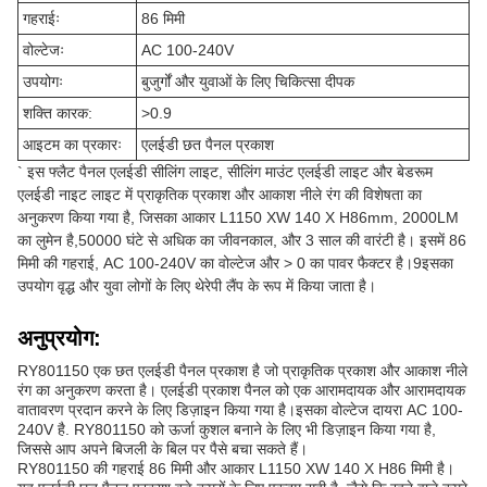
गहराईः
86 मिमी
वोल्टेजः
AC 100-240V
उपयोगः
बुजुर्गों और युवाओं के लिए चिकित्सा दीपक
शक्ति कारक:
>0.9
आइटम का प्रकारः
एलईडी छत पैनल प्रकाश
` इस फ्लैट पैनल एलईडी सीलिंग लाइट, सीलिंग माउंट एलईडी लाइट और बेडरूम
एलईडी नाइट लाइट में प्राकृतिक प्रकाश और आकाश नीले रंग की विशेषता का
अनुकरण किया गया है, जिसका आकार L1150 XW 140 X H86mm, 2000LM
का लुमेन है,50000 घंटे से अधिक का जीवनकाल, और 3 साल की वारंटी है। इसमें 86
मिमी की गहराई, AC 100-240V का वोल्टेज और > 0 का पावर फैक्टर है।9इसका
उपयोग वृद्ध और युवा लोगों के लिए थेरेपी लैंप के रूप में किया जाता है।
अनुप्रयोग:
RY801150 एक छत एलईडी पैनल प्रकाश है जो प्राकृतिक प्रकाश और आकाश नीले
रंग का अनुकरण करता है। एलईडी प्रकाश पैनल को एक आरामदायक और आरामदायक
वातावरण प्रदान करने के लिए डिज़ाइन किया गया है।इसका वोल्टेज दायरा AC 100-
240V है. RY801150 को ऊर्जा कुशल बनाने के लिए भी डिज़ाइन किया गया है,
जिससे आप अपने बिजली के बिल पर पैसे बचा सकते हैं।
RY801150 की गहराई 86 मिमी और आकार L1150 XW 140 X H86 मिमी है।