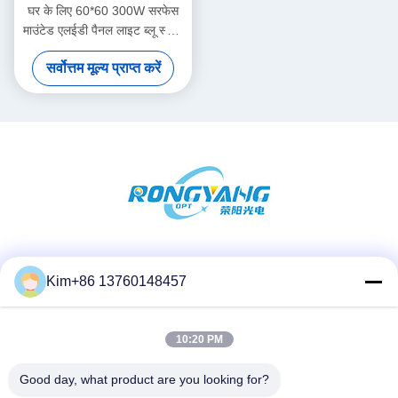
घर के लिए 60*60 300W सरफेस
माउंटेड एलईडी पैनल लाइट ब्लू स्काई
लैंप
सर्वोत्तम मूल्य प्राप्त करें
सोशल मीडिया
Kim+86 13760148457
10:20 PM
त्वरित संपर्क
दूरभाष:
Good day, what product are you looking for?