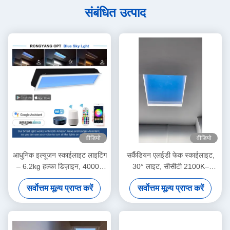
संबंधित उत्पाद
वीडियो
वीडियो
आधुनिक इल्यूजन स्काईलाइट लाइटिंग
सर्कैडियन एलईडी फेक स्काईलाइट,
– 6.2kg हल्का डिज़ाइन, 4000+
30° लाइट, सीसीटी 2100K–
लुमेन ब्राइटनेस, रिमोट और ऐप
7800K, उच्च प्रदर्शन
सर्वोत्तम मूल्य प्राप्त करें
सर्वोत्तम मूल्य प्राप्त करें
कंट्रोल, DALI-2 और Zigbee के
माध्यम से निर्बाध स्मार्ट होम इंटीग्रेशन