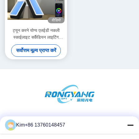
वीडियो
ट्यून करने योग्य एलईडी नकली
स्काईलाइट सर्कैडियन लाइटिंग
2200K-7800K IP44 / 50 स्मार्ट
सर्वोत्तम मूल्य प्राप्त करें
Tuya संस्करण के साथ
सोशल मीडिया
Kim+86 13760148457