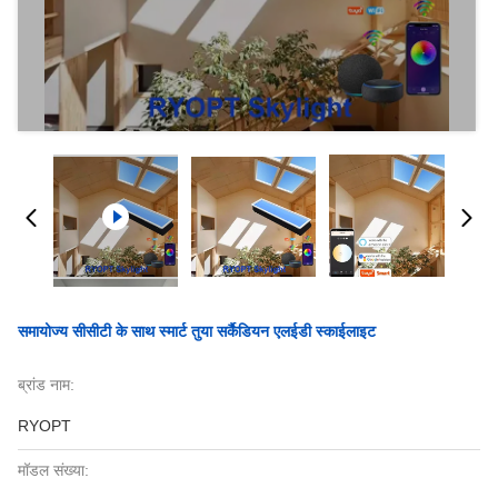
समायोज्य सीसीटी के साथ स्मार्ट तुया सर्कैडियन एलईडी स्काईलाइट
ब्रांड नाम:
RYOPT
मॉडल संख्या: