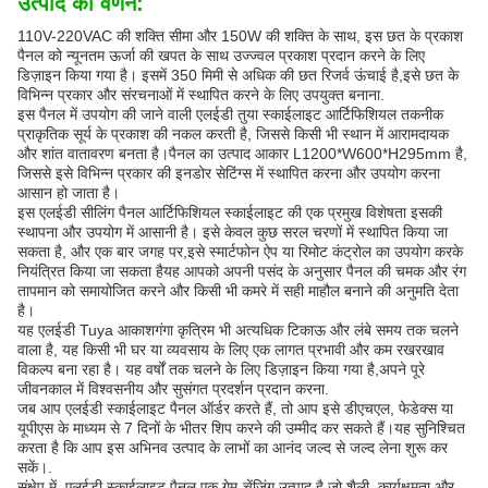
उत्पाद का वर्णन:
110V-220VAC की शक्ति सीमा और 150W की शक्ति के साथ, इस छत के प्रकाश
पैनल को न्यूनतम ऊर्जा की खपत के साथ उज्ज्वल प्रकाश प्रदान करने के लिए
डिज़ाइन किया गया है। इसमें 350 मिमी से अधिक की छत रिजर्व ऊंचाई है,इसे छत के
विभिन्न प्रकार और संरचनाओं में स्थापित करने के लिए उपयुक्त बनाना.
इस पैनल में उपयोग की जाने वाली एलईडी तुया स्काईलाइट आर्टिफिशियल तकनीक
प्राकृतिक सूर्य के प्रकाश की नकल करती है, जिससे किसी भी स्थान में आरामदायक
और शांत वातावरण बनता है।पैनल का उत्पाद आकार L1200*W600*H295mm है,
जिससे इसे विभिन्न प्रकार की इनडोर सेटिंग्स में स्थापित करना और उपयोग करना
आसान हो जाता है।
इस एलईडी सीलिंग पैनल आर्टिफिशियल स्काईलाइट की एक प्रमुख विशेषता इसकी
स्थापना और उपयोग में आसानी है। इसे केवल कुछ सरल चरणों में स्थापित किया जा
सकता है, और एक बार जगह पर,इसे स्मार्टफोन ऐप या रिमोट कंट्रोल का उपयोग करके
नियंत्रित किया जा सकता हैयह आपको अपनी पसंद के अनुसार पैनल की चमक और रंग
तापमान को समायोजित करने और किसी भी कमरे में सही माहौल बनाने की अनुमति देता
है।
यह एलईडी Tuya आकाशगंगा कृत्रिम भी अत्यधिक टिकाऊ और लंबे समय तक चलने
वाला है, यह किसी भी घर या व्यवसाय के लिए एक लागत प्रभावी और कम रखरखाव
विकल्प बना रहा है। यह वर्षों तक चलने के लिए डिज़ाइन किया गया है,अपने पूरे
जीवनकाल में विश्वसनीय और सुसंगत प्रदर्शन प्रदान करना.
जब आप एलईडी स्काईलाइट पैनल ऑर्डर करते हैं, तो आप इसे डीएचएल, फेडेक्स या
यूपीएस के माध्यम से 7 दिनों के भीतर शिप करने की उम्मीद कर सकते हैं।यह सुनिश्चित
करता है कि आप इस अभिनव उत्पाद के लाभों का आनंद जल्द से जल्द लेना शुरू कर
सकें।.
संक्षेप में, एलईडी स्काईलाइट पैनल एक गेम-चेंजिंग उत्पाद है जो शैली, कार्यक्षमता और