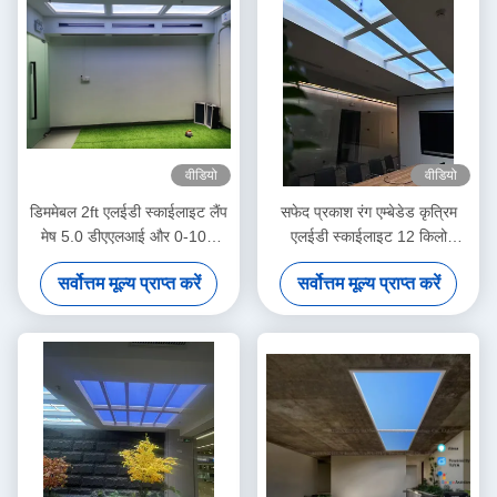
वीडियो
वीडियो
डिममेबल 2ft एलईडी स्काईलाइट लैंप
सफेद प्रकाश रंग एम्बेडेड कृत्रिम
मेष 5.0 डीएएलआई और 0-10V
एलईडी स्काईलाइट 12 किलो
150W 5000lm+ वाइड सीसीटी
वाणिज्यिक के लिए एम्बेडेड स्थापना
सर्वोत्तम मूल्य प्राप्त करें
सर्वोत्तम मूल्य प्राप्त करें
रेंज दृश्य मोड
विधि