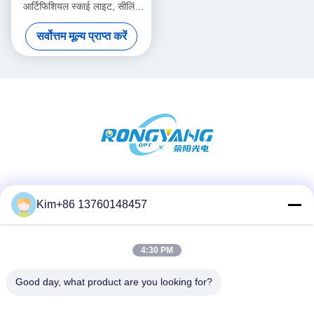
आर्टिफिशियल स्काई लाइट, सीलिंग
एलईडी सिमुलेट सनलाइट
सर्वोत्तम मूल्य प्राप्त करें
सोशल मीडिया
Kim+86 13760148457
4:30 PM
त्वरित संपर्क
दूरभाष:
Good day, what product are you looking for?
86-184-7542-7886