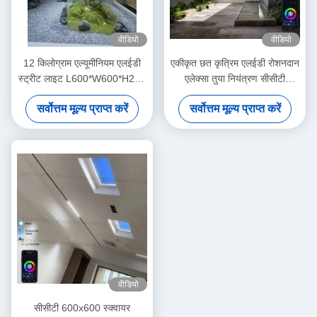
वीडियो
वीडियो
12 किलोग्राम एल्यूमीनियम एलईडी
एकीकृत छत कृत्रिम एलईडी रोशनदान
स्ट्रीट लाइट L600*W600*H220
एलेक्सा तुया नियंत्रण सीसीटी
मिमी ऊर्जा बचत बाहरी प्रकाश
6500K
सर्वोत्तम मूल्य प्राप्त करें
सर्वोत्तम मूल्य प्राप्त करें
व्यवस्था के लिए आदर्श
वीडियो
सीसीटी 600x600 स्क्वायर