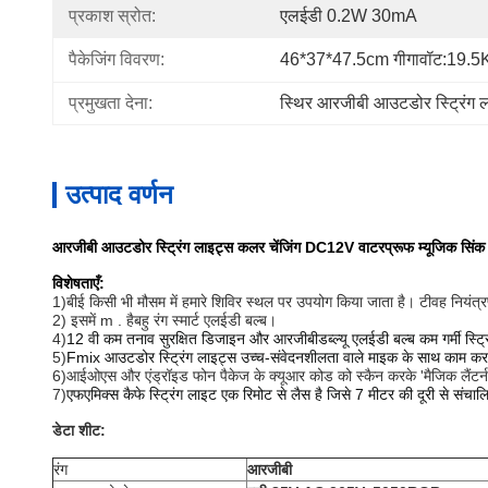
प्रकाश स्रोत:
एलईडी 0.2W 30mA
पैकेजिंग विवरण:
46*37*47.5cm गीगावॉट:19.
प्रमुखता देना:
स्थिर आरजीबी आउटडोर स्ट्रिंग 
उत्पाद वर्णन
आरजीबी आउटडोर स्ट्रिंग लाइट्स कलर चेंजिंग DC12V वाटरप्रूफ म्यूजिक सिंक 
विशेषताएँ:
1)बी
ई किसी भी मौसम में हमारे शिविर स्थल पर उपयोग किया जाता है। टी
वह नियंत्
2) इसमें m . है
बहु रंग स्मार्ट एलईडी बल्ब।
4)
12 वी कम तनाव सुरक्षित डिजाइन और आरजीबीडब्ल्यू एलईडी बल्ब कम गर्मी स्ट्र
5)
Fmix आउटडोर स्ट्रिंग लाइट्स उच्च-संवेदनशीलता वाले माइक के साथ काम करती ह
6)
आईओएस और एंड्रॉइड फोन पैकेज के क्यूआर कोड को स्कैन करके 'मैजिक लैंटर्
7)
एफएमिक्स कैफे स्ट्रिंग लाइट एक रिमोट से लैस है जिसे 7 मीटर की दूरी से संचा
डेटा शीट:
रंग
आरजीबी