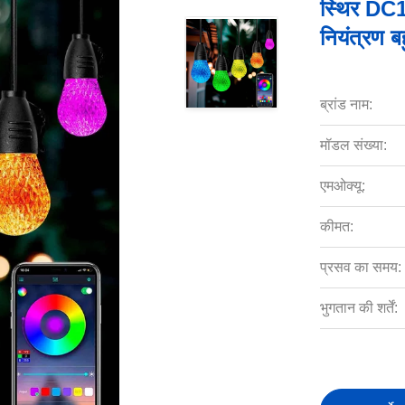
स्थिर DC
नियंत्रण बह
ब्रांड नाम:
मॉडल संख्या:
एमओक्यू:
कीमत:
प्रसव का समय:
भुगतान की शर्तें: