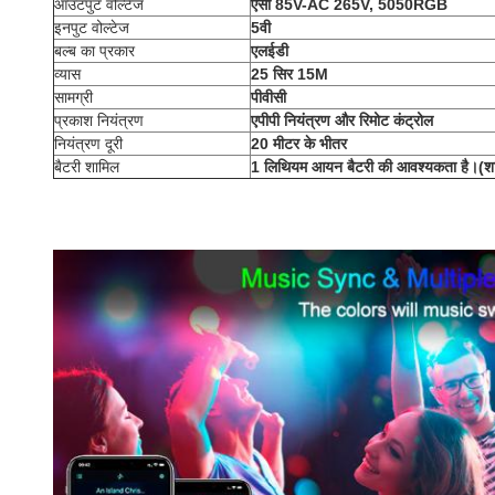
आउटपुट वोल्टेज
एसी 85V-AC 265V, 5050RGB
इनपुट वोल्टेज
5वी
बल्ब का प्रकार
एलईडी
व्यास
25 सिर 15M
सामग्री
पीवीसी
प्रकाश नियंत्रण
एपीपी नियंत्रण और रिमोट कंट्रोल
नियंत्रण दूरी
20 मीटर के भीतर
बैटरी शामिल
‎1 लिथियम आयन बैटरी की आवश्यकता है।(श