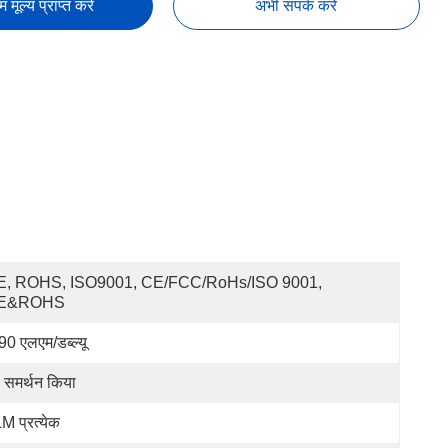
तम मूल्य प्राप्त करें
अभी संपर्क करें
E, ROHS, ISO9001, CE/FCC/RoHs/ISO 9001, 
E&ROHS
90 एलएम/डब्ल्यू
 समर्थन किया
M प्रत्येक