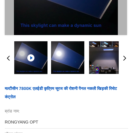
मल्टीसीन 7800K एलईडी कृत्रिम सूरज की रोशनी पैनल नकली खिड़की रिमोट
कंट्रोल
ब्रांड नाम:
RONGYANG OPT