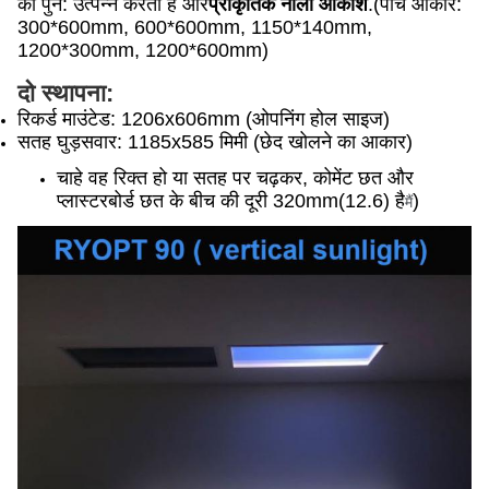
को पुन: उत्पन्न करता है और
प्राकृतिक नीला आकाश
.(पांच आकार:
300*600mm, 600*600mm, 1150*140mm,
1200*300mm, 1200*600mm)
दो स्थापना
:
रिकर्ड माउंटेड: 1206x606mm (ओपनिंग होल साइज)
सतह घुड़सवार: 1185x585 मिमी (छेद खोलने का आकार)
चाहे वह रिक्त हो या सतह पर चढ़कर, कोमेंट छत और 
प्लास्टरबोर्ड छत के बीच की दूरी 320mm(12.6) है
)
मैं