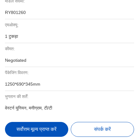
मॉडल संख्या:
RY801260
एमओक्यू:
1 टुकड़ा
कीमत:
Negotiated
पैकेजिंग विवरण:
1250*690*345mm
भुगतान की शर्तें:
वेस्टर्न यूनियन, मनीग्राम, टी/टी
सर्वोत्तम मूल्य प्राप्त करें
संपर्क करें