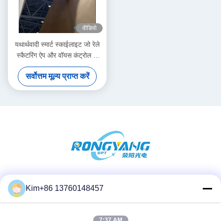
वीडियो
यथार्थवादी स्मार्ट स्काईलाइट जो रेले
स्कैटरिंग ऐप और वॉयस कंट्रोल के
साथ डेलाइट का अनुकरण करता है
सर्वोत्तम मूल्य प्राप्त करें
100VAC-240VAC इलेक्ट्रिक
वोल्टेज
सोशल मीडिया
Kim+86 13760148457
7:37 AM